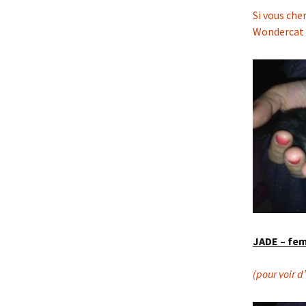
Si vous che
Wondercat s
JADE – fem
(pour voir d